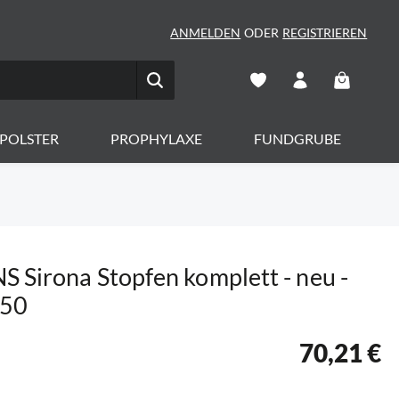
ANMELDEN
ODER
REGISTRIEREN
Warenkorb 
POLSTER
PROPHYLAXE
FUNDGRUBE
 Sirona Stopfen komplett - neu -
650
70,21 €