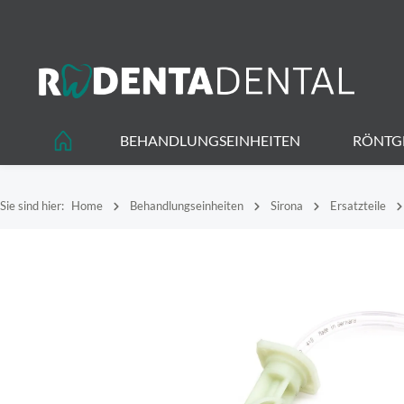
springen
Zur Hauptnavigation springen
BEHANDLUNGSEINHEITEN
RÖNTG
Sie sind hier:
Home
Behandlungseinheiten
Sirona
Ersatzteile
Bildergalerie überspringen