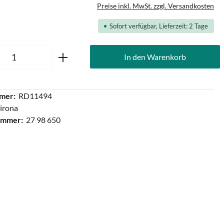
Preise inkl. MwSt. zzgl. Versandkosten
Sofort verfügbar, Lieferzeit: 2 Tage
Anzahl: Gib den gewünschten Wert ein oder
In den Warenkorb
mer:
RD11494
irona
ummer:
27 98 650