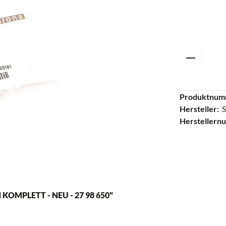
Produkt 
Produktnum
Hersteller:
S
Herstellern
MPLETT - NEU - 27 98 650"