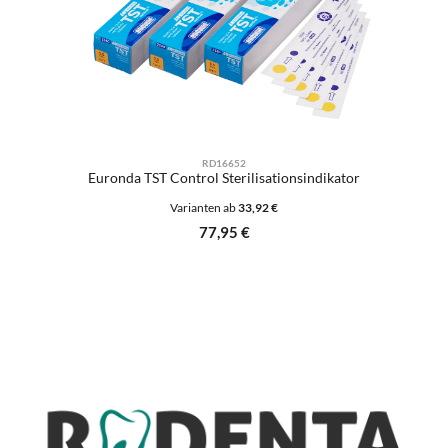
RD16652
Euronda TST Control Sterilisationsindikator
Varianten ab
33,92 €
Regulärer Preis:
77,95 €