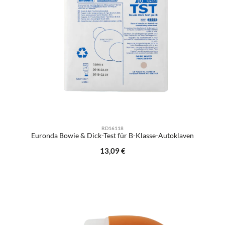
RD16118
Euronda Bowie & Dick-Test für B-Klasse-Autoklaven
Regulärer Preis:
13,09 €