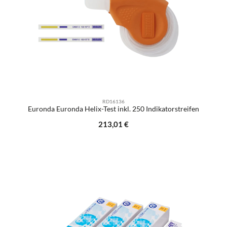
RD16136
Euronda Euronda Helix-Test inkl. 250 Indikatorstreifen
Regulärer Preis:
213,01 €