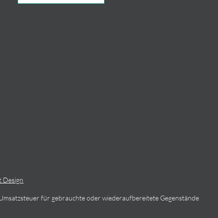
t Design
 Umsatzsteuer für gebrauchte oder wiederaufbereitete Gegenstände