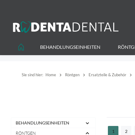
springen
Zur Hauptnavigation springen
BEHANDLUNGSEINHEITEN
RÖNTG
Sie sind hier:
Home
Röntgen
Ersatzteile & Zubehör
BEHANDLUNGSEINHEITEN
1
2
RÖNTGEN
Seite
Seite