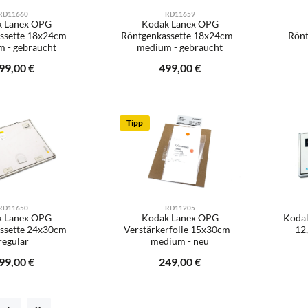
RD11660
RD11659
k Lanex OPG
Kodak Lanex OPG
ssette 18x24cm -
Röntgenkassette 18x24cm -
Rönt
 - gebraucht
medium - gebraucht
gulärer Preis:
99,00 €
Regulärer Preis:
499,00 €
kt Anzahl: Gib den gewünschten Wert ein od
Produkt Anzahl: Gib den 
Pr
Tipp
RD11650
RD11205
k Lanex OPG
Kodak
Kodak Lanex OPG
ssette 24x30cm -
12
Verstärkerfolie 15x30cm -
regular
medium - neu
Ihre E-Mail
gulärer Preis:
99,00 €
Regulärer Preis:
249,00 €
kt Anzahl: Gib den gewünschten Wert ein od
Pr
Benachrichtigen Sie mich