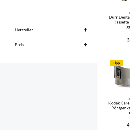
Dürr Dental
Kassette 
g
Hersteller
Ihre E-Ma
Re
3
Preis
Benac
Tipp
Kodak Care
Röntgenka
Re
4