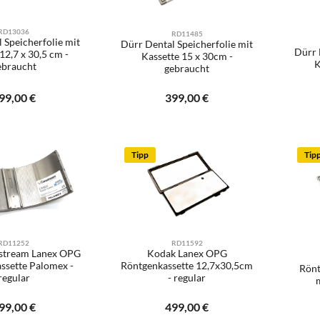
RD13036
RD11485
 Speicherfolie mit
Dürr Dental Speicherfolie mit
Dürr 
12,7 x 30,5 cm -
Kassette 15 x 30cm -
K
ebraucht
gebraucht
il
Ihr
gulärer Preis:
99,00 €
Regulärer Preis:
399,00 €
Produkt Anzahl: Gib den 
hrichtigen Sie mich
Tipp
Tip
RD11252
RD11592
stream Lanex OPG
Kodak Lanex OPG
ssette Palomex -
Röntgenkassette 12,7x30,5cm
Rönt
regular
- regular
Ihr
gulärer Preis:
99,00 €
Regulärer Preis:
499,00 €