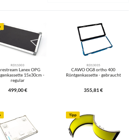
p
RD11003
RD13035
restream Lanex OPG
CAWO OG8 ortho 400
genkassette 15x30cm -
Röntgenkassette - gebraucht
regular
e E-Mail
Regulärer Preis:
499,00 €
Regulärer Preis:
355,81 €
er benutze die Schaltflächen um die Anzah
Produkt Anzahl: Gib d
Benachrichtigen Sie mich
p
Tipp