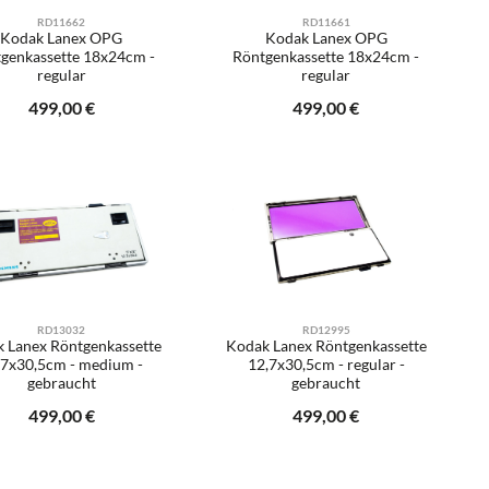
RD11662
RD11661
Kodak Lanex OPG
Kodak Lanex OPG
genkassette 18x24cm -
Röntgenkassette 18x24cm -
regular
regular
Ihre E-Mail
Regulärer Preis:
499,00 €
Regulärer Preis:
499,00 €
er benutze die Schaltflächen um die Anzah
gewünschten Wert ein oder benutze die Sch
odukt Anzahl: Gib den gewünschten Wert ei
Benachrichtigen Sie mich
RD13032
RD12995
 Lanex Röntgenkassette
Kodak Lanex Röntgenkassette
,7x30,5cm - medium -
12,7x30,5cm - regular -
gebraucht
gebraucht
Regulärer Preis:
499,00 €
Regulärer Preis:
499,00 €
er benutze die Schaltflächen um die Anzah
odukt Anzahl: Gib den gewünschten Wert ei
Produkt Anzahl: Gib d