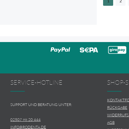
1
2
Seite
Seite
SERVICE-HOTLINE
SHOP-S
KONTAKTF
SUPPORT UND BERATUNG UNTER:
RÜCKGABE
WIDERRUF
02507 98 20 444
AGB
INFO@RODENTA.DE