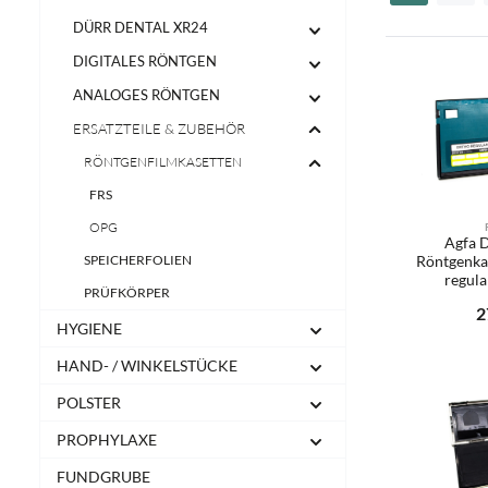
DÜRR DENTAL XR24
DIGITALES RÖNTGEN
ANALOGES RÖNTGEN
ERSATZTEILE & ZUBEHÖR
RÖNTGENFILMKASETTEN
FRS
OPG
Agfa 
SPEICHERFOLIEN
Röntgenka
regula
PRÜFKÖRPER
Re
2
HYGIENE
Produ
HAND- / WINKELSTÜCKE
POLSTER
PROPHYLAXE
FUNDGRUBE