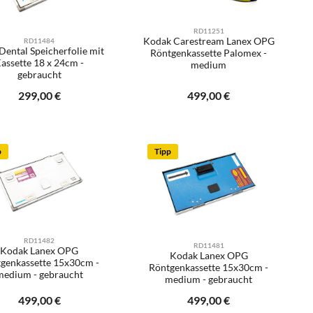
RD11251
Kodak Carestream Lanex OPG
RD11484
Dental Speicherfolie mit
Röntgenkassette Palomex -
assette 18 x 24cm -
medium
gebraucht
e E-Mail
Ihre E-Mail
Regulärer Preis:
299,00 €
Regulärer Preis:
499,00 €
gewünschten Wert ein oder benutze die Sch
Benachrichtigen Sie mich
Benachrichtigen Sie mich
p
Tipp
RD11482
RD11481
Kodak Lanex OPG
Kodak Lanex OPG
genkassette 15x30cm -
Röntgenkassette 15x30cm -
medium - gebraucht
medium - gebraucht
e E-Mail
Ihre E-Mail
Regulärer Preis:
499,00 €
Regulärer Preis:
499,00 €