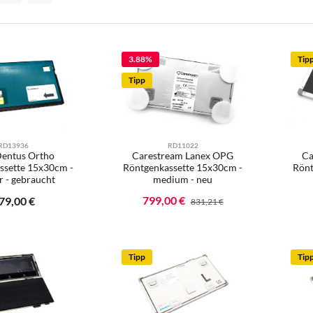
3.88
%
Tip
Tipp
RD11022
RD13936
Carestream Lanex OPG
Ca
Dentus Ortho
Röntgenkassette 15x30cm -
Rönt
ssette 15x30cm -
medium - neu
r - gebraucht
Ihre E-Mail
Ihr
Verkaufspreis:
799,00 €
gulärer Preis:
79,00 €
Regulärer Preis:
831,21 €
kt Anzahl: Gib den gewünschten Wert ein od
Benachrichtigen Sie mich
Tipp
Tip