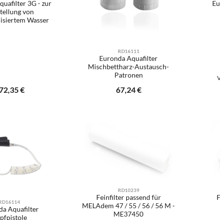
uafilter 3G - zur
Eu
tellung von
isiertem Wasser
RD16111
Euronda Aquafilter
Mischbettharz-Austausch-
Patronen
V
gulärer Preis:
72,35 €
Regulärer Preis:
67,24 €
kt Anzahl: Gib den gewünschten Wert ein od
Produkt Anzahl: Gib den 
Pr
Stück
Stück
RD10239
Feinfilter passend für
F
RD16114
MELAdem 47 / 55 / 56 / 56 M -
a Aquafilter
ME37450
pfpistole