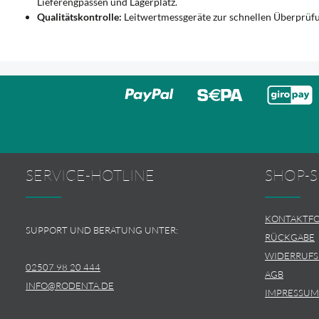
Lieferengpässen und Lagerplatz.
Qualitätskontrolle:
Leitwertmessgeräte zur schnellen Überprüfun
SERVICE-HOTLINE
SHOP-S
KONTAKTF
SUPPORT UND BERATUNG UNTER:
RÜCKGABE
WIDERRUF
02507 98 20 444
AGB
INFO@RODENTA.DE
IMPRESSUM