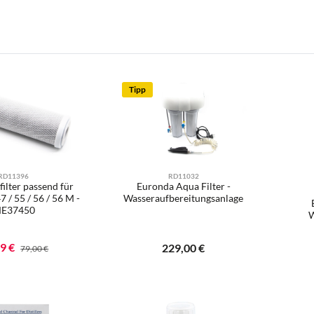
Tipp
RD11396
RD11032
filter passend für
Euronda Aqua Filter -
/ 55 / 56 / 56 M -
Wasseraufbereitungsanlage
E37450
W
Ihre E-Mail
ufspreis:
99 €
Regulärer Preis:
Regulärer Preis:
229,00 €
79,00 €
kt Anzahl: Gib den gewünschten Wert ein od
Pr
Benachrichtigen Sie mich