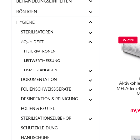
BEHANDLUNGSEINHEITEN
RÖNTGEN
HYGIENE
STERILISATOREN
36.72
%
AQUA-DEST
FILTERPATRONEN
LEITWERTMESSUNG
OSMOSEANLAGEN
DOKUMENTATION
Aktivkohle
MELAdem 47 
FOLIENSCHWEISSGERÄTE
M
DESINFEKTION & REINIGUNG
FOLIEN & BEUTEL
Verka
49,
STERILISATIONSZUBEHÖR
Produ
SCHUTZKLEIDUNG
HANDSCHUHE