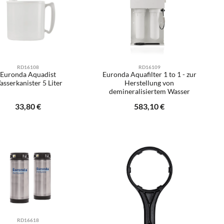
RD16108
RD16109
Euronda Aquadist
Euronda Aquafilter 1 to 1 - zur
sserkanister 5 Liter
Herstellung von
demineralisiertem Wasser
Regulärer Preis:
33,80 €
Regulärer Preis:
583,10 €
er benutze die Schaltflächen um die Anzah
gewünschten Wert ein oder benutze die Sch
odukt Anzahl: Gib den gewünschten Wert ei
Produkt Anzahl: Gib d
Stück
Stück
RD16618