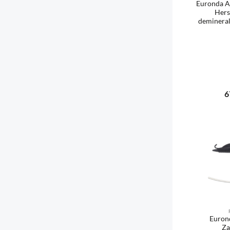
Euronda Aq
Hers
demineral
Re
6
Produ
Eurond
Za