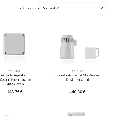
23 Produkte
RD16104
RD16105
Euronda Aquabox -
Euronda Aquadist 2G Wasser-
assersteuerung für
Destilliergerät
Autoklaven
Regulärer Preis:
148,75 €
Regulärer Preis:
440,30 €
er benutze die Schaltflächen um die Anzah
odukt Anzahl: Gib den gewünschten Wert ei
Produkt Anzahl: Gib d
Stück
Stück