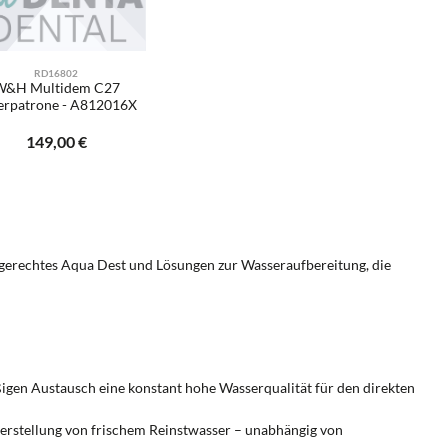
RD16802
W&H Multidem C27
terpatrone - A812016X
e E-Mail
Regulärer Preis:
149,00 €
er benutze die Schaltflächen um die Anzah
gewünschten Wert ein oder benutze die Sch
Benachrichtigen Sie mich
ormgerechtes Aqua Dest und Lösungen zur Wasseraufbereitung, die
igen Austausch eine konstant hohe Wasserqualität für den direkten
e Herstellung von frischem Reinstwasser – unabhängig von