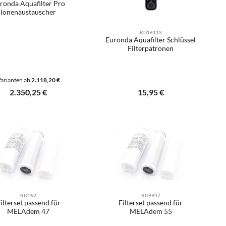
ronda Aquafilter Pro
Ionenaustauscher
RD16113
Euronda Aquafilter Schlüssel
Filterpatronen
arianten ab
2.118,20 €
Regulärer Preis:
2.350,25 €
Regulärer Preis:
15,95 €
er benutze die Schaltflächen um die Anzah
gewünschten Wert ein oder benutze die Sch
odukt Anzahl: Gib den gewünschten Wert ei
Produkt Anzahl: Gib d
Stück
Stk
RD162
RD9947
ilterset passend für
Filterset passend für
MELAdem 47
MELAdem 55