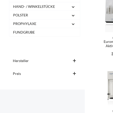
HAND- / WINKELSTÜCKE
POLSTER
PROPHYLAXE
FUNDGRUBE
Euron
Akti
R
Hersteller
Produ
Preis