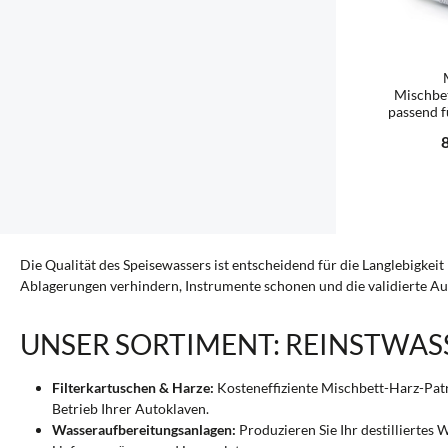
Mischbe
passend 
R
Produ
Die Qualität des Speisewassers ist entscheidend für die Langlebigke
Ablagerungen verhindern, Instrumente schonen und die validierte Aufb
UNSER SORTIMENT: REINSTWASS
Filterkartuschen & Harze:
Kosteneffiziente Mischbett-Harz-Patr
Betrieb Ihrer Autoklaven.
Wasseraufbereitungsanlagen:
Produzieren Sie Ihr destilliertes 