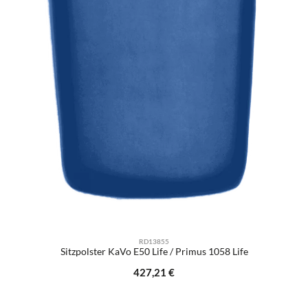
RD13855
Sitzpolster KaVo E50 Life / Primus 1058 Life
Regulärer Preis:
427,21 €