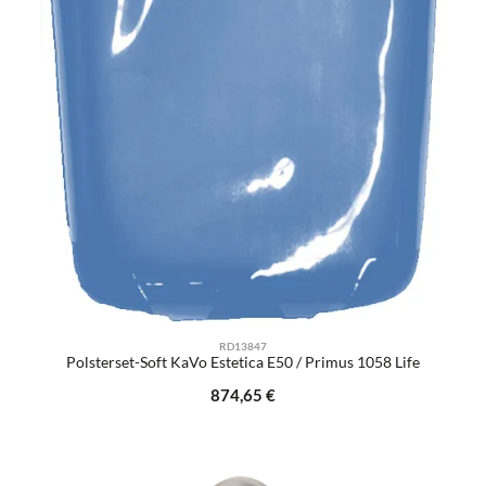
RD13847
Polsterset-Soft KaVo Estetica E50 / Primus 1058 Life
Regulärer Preis:
874,65 €