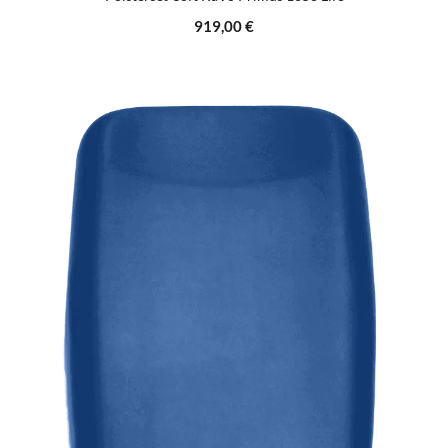
Regulärer Preis:
919,00 €