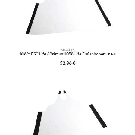
RD12867
KaVo E50 Life / Primus 1058 Life Fußschoner - neu
Regulärer Preis:
52,36 €