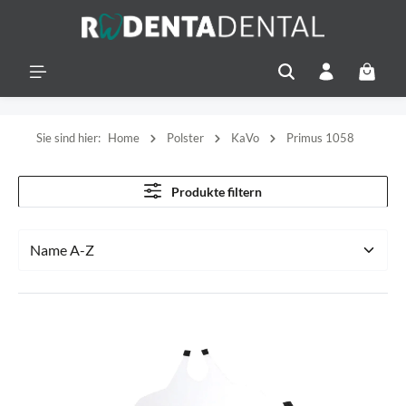
alt springen
Warenko
Sie sind hier:
Home
Polster
KaVo
Primus 1058
Produkte filtern