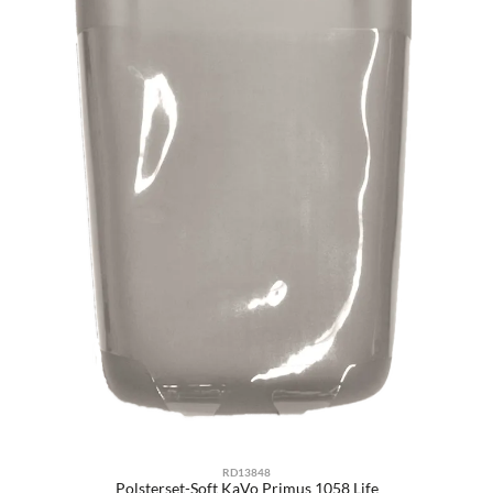
RD13848
Polsterset-Soft KaVo Primus 1058 Life