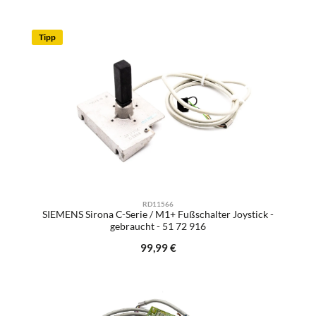
Tipp
RD11566
SIEMENS Sirona C-Serie / M1+ Fußschalter Joystick -
gebraucht - 51 72 916
Regulärer Preis:
99,99 €