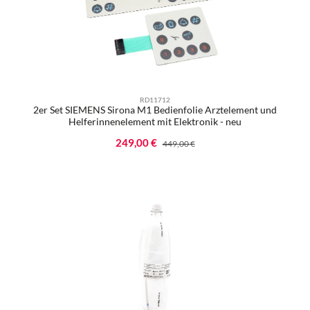
RD11712
2er Set SIEMENS Sirona M1 Bedienfolie Arztelement und
Helferinnenelement mit Elektronik - neu
Verkaufspreis:
249,00 €
Regulärer Preis:
449,00 €