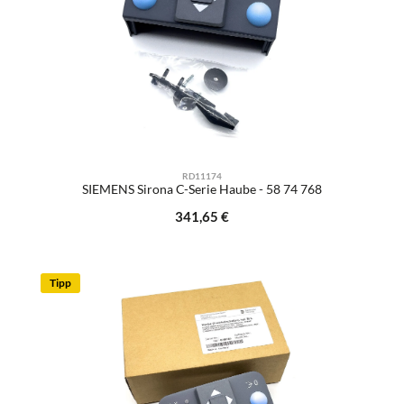
RD11174
SIEMENS Sirona C-Serie Haube - 58 74 768
Regulärer Preis:
341,65 €
Tipp