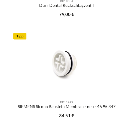
RD10534
Dürr Dental Rückschlagventil
Regulärer Preis:
79,00 €
Tipp
RD11425
SIEMENS Sirona Baustein Membran - neu - 46 95 347
Regulärer Preis:
34,51 €