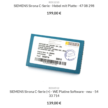
RD11210
SIEMENS Sirona C-Serie - Hebel mit Platte - 47 08 298
Regulärer Preis:
199,00 €
RD10512
SIEMENS Sirona C-Serie (+) - WE Platine Software - neu - 54
33 714
Regulärer Preis:
139,00 €