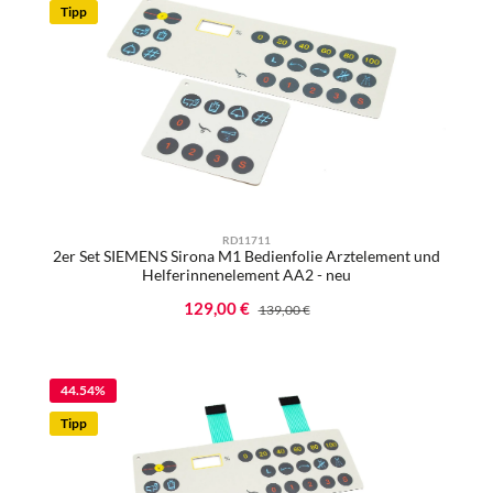
Tipp
RD11711
2er Set SIEMENS Sirona M1 Bedienfolie Arztelement und
Helferinnenelement AA2 - neu
Verkaufspreis:
129,00 €
Regulärer Preis:
139,00 €
44.54
%
Tipp