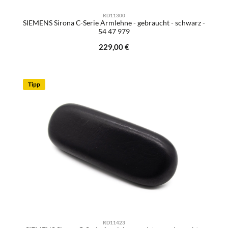
RD11300
SIEMENS Sirona C-Serie Armlehne - gebraucht - schwarz -
54 47 979
Regulärer Preis:
229,00 €
Tipp
RD11423