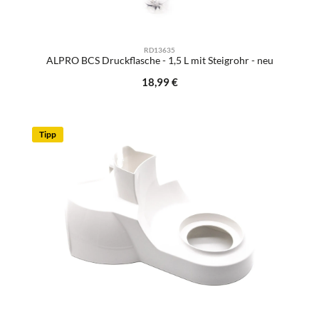
RD13635
ALPRO BCS Druckflasche - 1,5 L mit Steigrohr - neu
Regulärer Preis:
18,99 €
Tipp