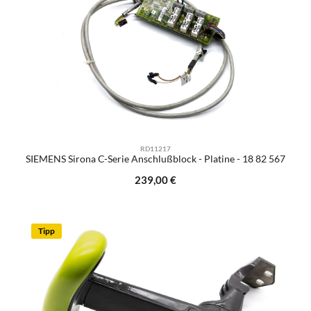
RD11217
SIEMENS Sirona C-Serie Anschlußblock - Platine - 18 82 567
Regulärer Preis:
239,00 €
Tipp