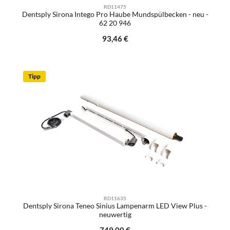
RD11475
Dentsply Sirona Intego Pro Haube Mundspülbecken - neu -
62 20 946
Regulärer Preis:
93,46 €
Tipp
RD11635
Dentsply Sirona Teneo Sinius Lampenarm LED View Plus -
neuwertig
Regulärer Preis: