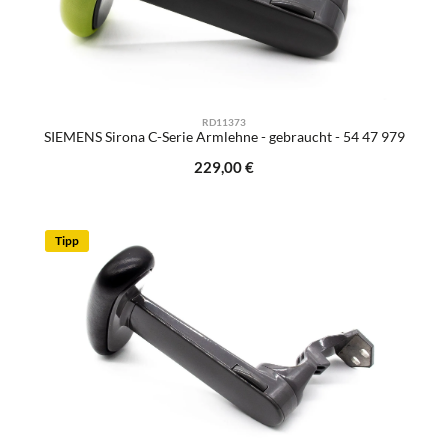
RD11373
SIEMENS Sirona C-Serie Armlehne - gebraucht - 54 47 979
Regulärer Preis:
229,00 €
Tipp