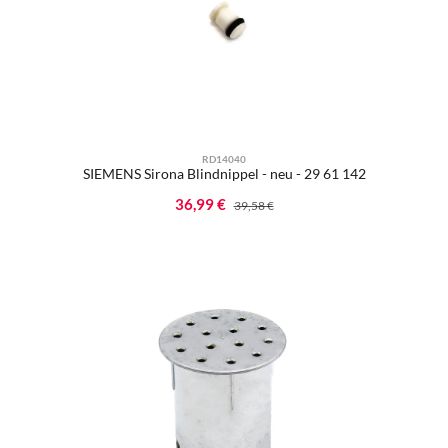
RD14040
SIEMENS Sirona Blindnippel - neu - 29 61 142
Verkaufspreis:
36,99 €
Regulärer Preis:
39,58 €