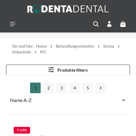
alt springen
Warenko
Sie sind hier:
Home
Behandlungseinheiten
Sirona
Anbauteile
M1
Produkte filtern
1
2
3
4
5
Seite
Seite
Seite
Seite
Seite
7.19
%