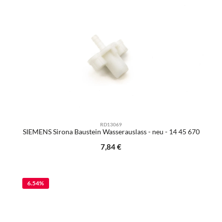
RD13069
SIEMENS Sirona Baustein Wasserauslass - neu - 14 45 670
Regulärer Preis:
7,84 €
6.54
%