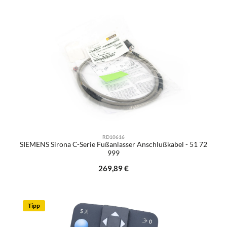
RD10616
SIEMENS Sirona C-Serie Fußanlasser Anschlußkabel - 51 72
999
Regulärer Preis:
269,89 €
Tipp