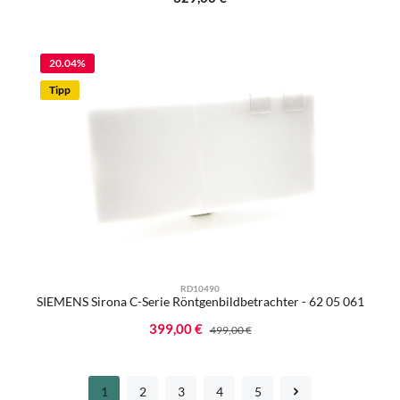
20.04
%
Tipp
RD10490
SIEMENS Sirona C-Serie Röntgenbildbetrachter - 62 05 061
Verkaufspreis:
399,00 €
Regulärer Preis:
499,00 €
1
2
3
4
5
Seite
Seite
Seite
Seite
Seite