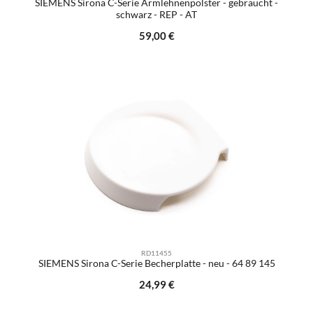
SIEMENS Sirona C-Serie Armlehnenpolster - gebraucht -
schwarz - REP - AT
Regulärer Preis:
59,00 €
RD11455
SIEMENS Sirona C-Serie Becherplatte - neu - 64 89 145
Regulärer Preis:
24,99 €