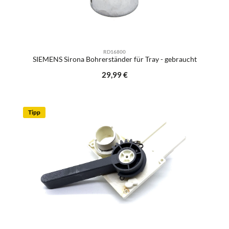
RD16800
SIEMENS Sirona Bohrerständer für Tray - gebraucht
Regulärer Preis:
29,99 €
Tipp