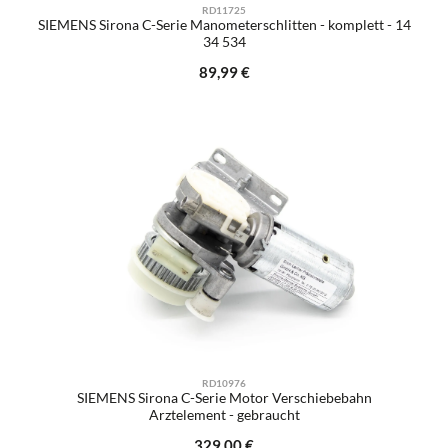
RD11725
SIEMENS Sirona C-Serie Manometerschlitten - komplett - 14
34 534
Regulärer Preis:
89,99 €
RD10976
SIEMENS Sirona C-Serie Motor Verschiebebahn
Arztelement - gebraucht
Regulärer Preis:
329,00 €