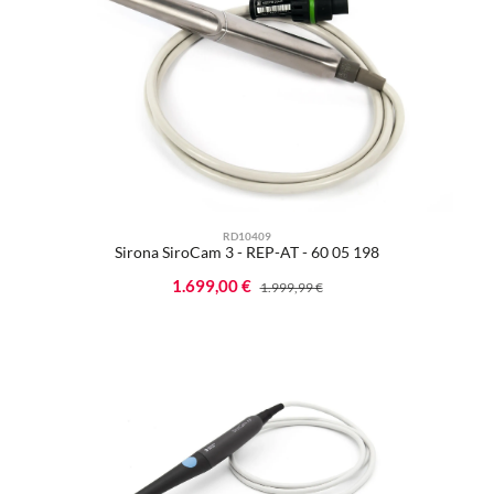
RD10409
Sirona SiroCam 3 - REP-AT - 60 05 198
Verkaufspreis:
1.699,00 €
Regulärer Preis:
1.999,99 €