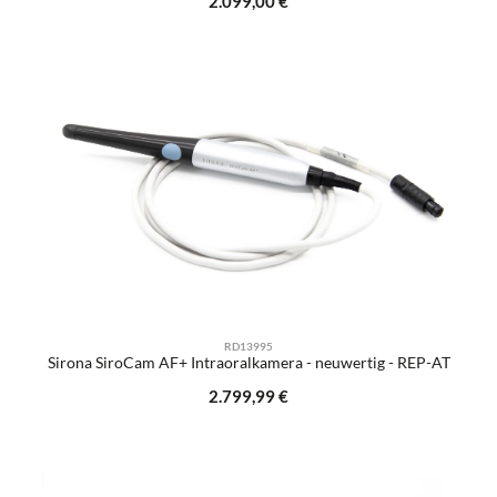
2.099,00 €
RD13995
Sirona SiroCam AF+ Intraoralkamera - neuwertig - REP-AT
Regulärer Preis:
2.799,99 €