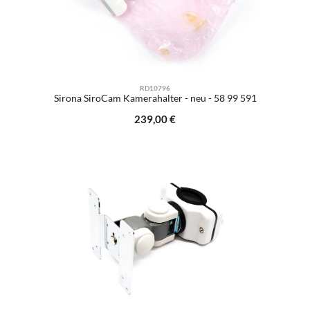
RD10796
Sirona SiroCam Kamerahalter - neu - 58 99 591
Regulärer Preis:
239,00 €