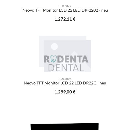
RD17377
Neovo TFT Monitor LCD 22 LED DR-2202 - neu
Regulärer Preis:
1.272,11 €
RD12804
Neovo TFT Monitor LCD 22 LED DR22G - neu
Regulärer Preis:
1.299,00 €