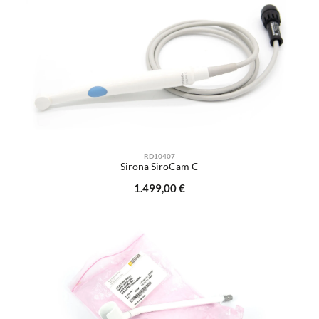
RD10407
Sirona SiroCam C
Regulärer Preis:
1.499,00 €