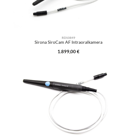
RD10849
Sirona SiroCam AF Intraoralkamera
Regulärer Preis:
1.899,00 €