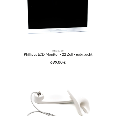
RD16728
Philipps LCD Monitor - 22 Zoll - gebraucht
Regulärer Preis:
699,00 €