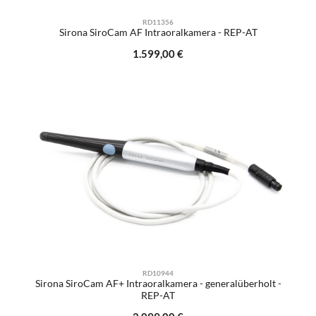
RD11356
Sirona SiroCam AF Intraoralkamera - REP-AT
Regulärer Preis:
1.599,00 €
RD10944
Sirona SiroCam AF+ Intraoralkamera - generalüberholt -
REP-AT
Regulärer Preis: