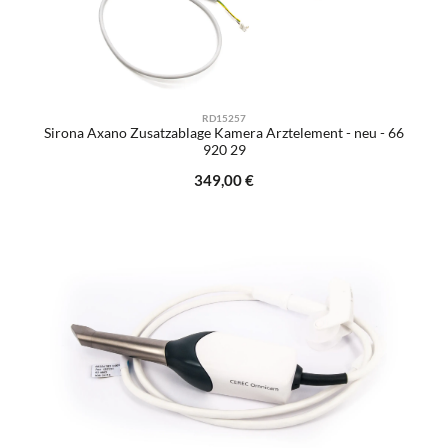
RD15257
Sirona Axano Zusatzablage Kamera Arztelement - neu - 66
920 29
Regulärer Preis:
349,00 €