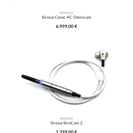
RD10432
Sirona Cerec AC Omnicam
Regulärer Preis:
6.999,00 €
RD10949
Sirona SiroCam 2
Regulärer Preis:
1.399,00 €