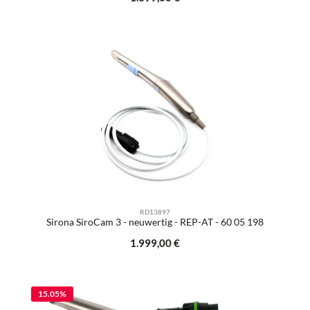
RD13897
Sirona SiroCam 3 - neuwertig - REP-AT - 60 05 198
Regulärer Preis:
1.999,00 €
15.05
%