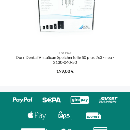
RD11349
Dürr Dental VistaScan Speicherfolie S0 plus 2x3 - neu -
2130-040-50
Regulärer Preis:
199,00 €