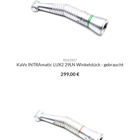
RD12927
KaVo INTRAmatic LUX2 29LN Winkelstück - gebraucht
Regulärer Preis:
299,00 €