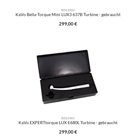
RD12922
KaVo Bella-Torque Mini LUX3 637B Turbine - gebraucht
Regulärer Preis:
299,00 €
RD12965
KaVo EXPERTtorque LUX E680L Turbine - gebraucht
Regulärer Preis:
299,00 €