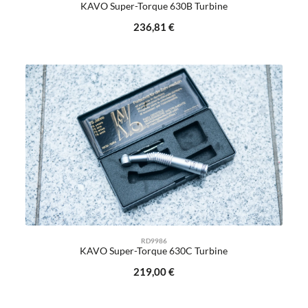
KAVO Super-Torque 630B Turbine
Regulärer Preis:
236,81 €
RD9986
KAVO Super-Torque 630C Turbine
Regulärer Preis:
219,00 €