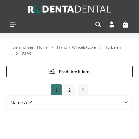
alt springen
Warenko
Sie sind hier:
Home
Hand- / Winkelstücke
Turbinen
KaVo
Produkte filtern
1
2
Seite
Seite