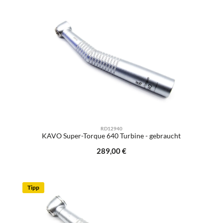
RD12940
KAVO Super-Torque 640 Turbine - gebraucht
Regulärer Preis:
289,00 €
Tipp