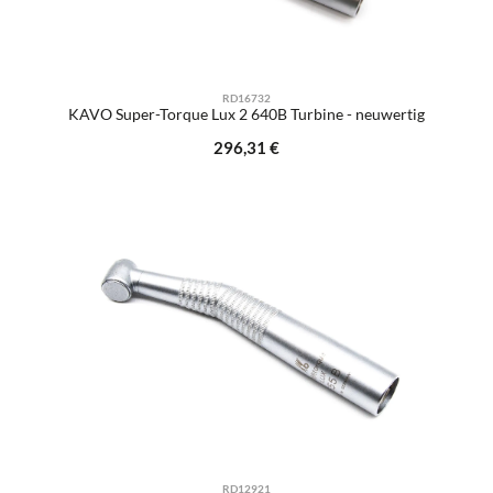
RD16732
KAVO Super-Torque Lux 2 640B Turbine - neuwertig
Regulärer Preis:
296,31 €
RD12921