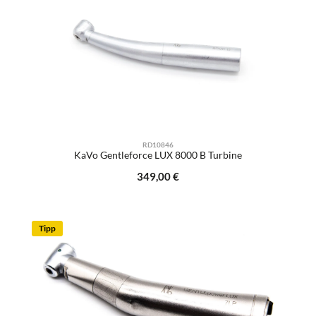
RD10846
KaVo Gentleforce LUX 8000 B Turbine
Regulärer Preis:
349,00 €
Tipp