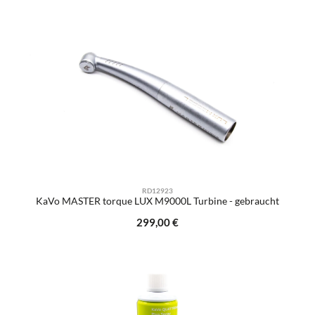
RD12923
KaVo MASTER torque LUX M9000L Turbine - gebraucht
Regulärer Preis:
299,00 €