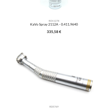
RD11278
KaVo Spray 2112A - 0.411.9640
Regulärer Preis:
335,58 €
RD5769