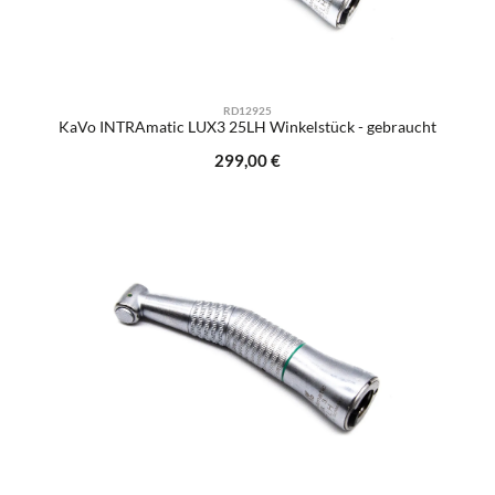
RD12925
KaVo INTRAmatic LUX3 25LH Winkelstück - gebraucht
Regulärer Preis:
299,00 €