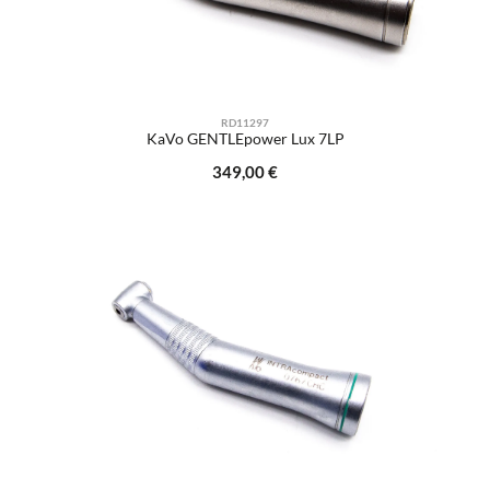
RD11297
KaVo GENTLEpower Lux 7LP
Regulärer Preis:
349,00 €