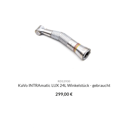
RD12930
KaVo INTRAmatic LUX 24L Winkelstück - gebraucht
Regulärer Preis:
299,00 €