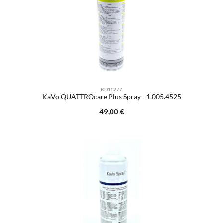
RD11277
KaVo QUATTROcare Plus Spray - 1.005.4525
Regulärer Preis:
49,00 €