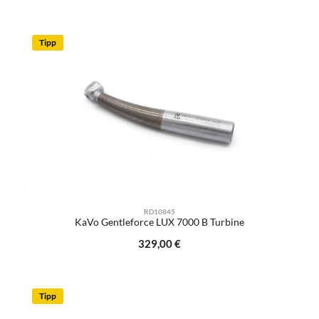
Tipp
RD10845
KaVo Gentleforce LUX 7000 B Turbine
Regulärer Preis:
329,00 €
Tipp