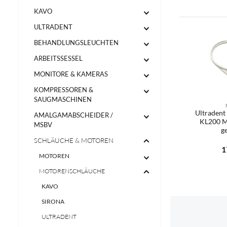
KAVO
ULTRADENT
BEHANDLUNGSLEUCHTEN
ARBEITSSESSEL
MONITORE & KAMERAS
KOMPRESSOREN &
SAUGMASCHINEN
Ultradent
AMALGAMABSCHEIDER /
KL200 M
MSBV
g
SCHLÄUCHE & MOTOREN
Re
1
MOTOREN
Produ
MOTORENSCHLÄUCHE
KAVO
SIRONA
ULTRADENT