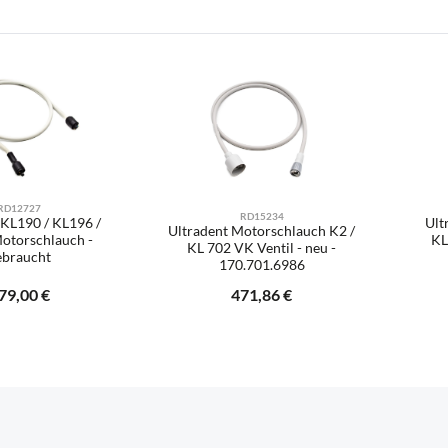
RD12727
RD15234
 KL190 / KL196 /
Ult
Ultradent Motorschlauch K2 /
otorschlauch -
KL
KL 702 VK Ventil - neu -
ebraucht
170.701.6986
gulärer Preis:
79,00 €
Regulärer Preis:
471,86 €
kt Anzahl: Gib den gewünschten Wert ein od
Produkt Anzahl: Gib den 
Pr