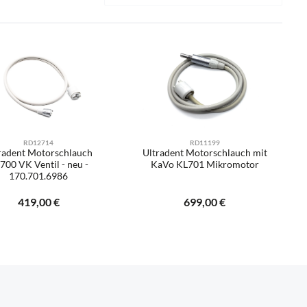
RD12714
RD11199
radent Motorschlauch
Ultradent Motorschlauch mit
700 VK Ventil - neu -
KaVo KL701 Mikromotor
170.701.6986
Regulärer Preis:
419,00 €
Regulärer Preis:
699,00 €
er benutze die Schaltflächen um die Anzah
gewünschten Wert ein oder benutze die Sch
odukt Anzahl: Gib den gewünschten Wert ei
Produkt Anzahl: Gib d