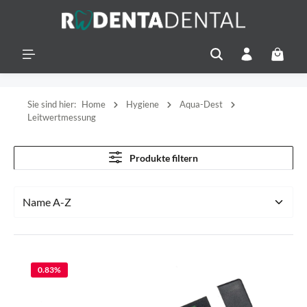
alt springen
Warenko
Sie sind hier:
Home
Hygiene
Aqua-Dest
Leitwertmessung
Produkte filtern
0.83
%