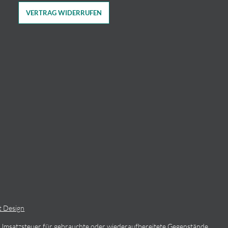
VERTRAG WIDERRUFEN
t Design
 Umsatzsteuer für gebrauchte oder wiederaufbereitete Gegenstände