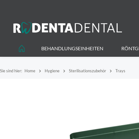
springen
Zur Hauptnavigation springen
BEHANDLUNGSEINHEITEN
RÖNTG
Sie sind hier:
Home
Hygiene
Sterilisationszubehör
Trays
Bildergalerie überspringen