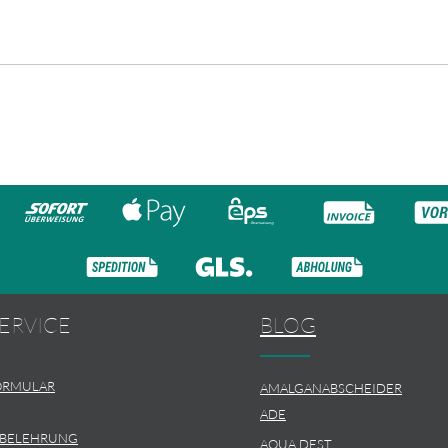
ERVICE
BLOG
ORMULAR
AMALGANABSCHEIDER
ADE
SBELEHRUNG
AQUA DEST