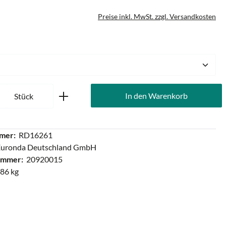
Preise inkl. MwSt. zzgl. Versandkosten
hlen
Anzahl: Gib den gewünschten Wert ein oder
In den Warenkorb
Stück
mer:
RD16261
Euronda Deutschland GmbH
ummer:
20920015
086 kg