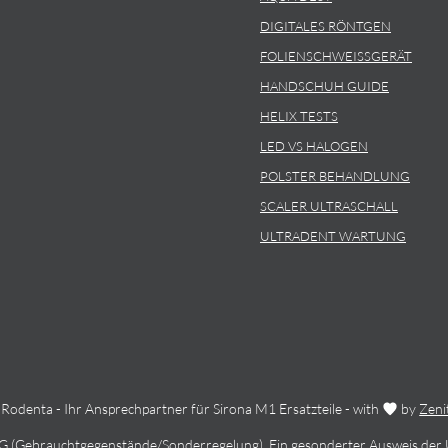
DIGITALES RÖNTGEN
FOLIENSCHWEISSGERÄT
HANDSCHUH GUIDE
HELIX TESTS
LED VS HALOGEN
POLSTER BEHANDLUNG
SCALER ULTRASCHALL
ULTRADENT WARTUNG
Rodenta - Ihr Ansprechpartner für Sirona M1 Ersatzteile - with
by
Zeni
StG (Gebrauchtgegenstände/Sonderregelung). Ein gesonderter Ausweis der