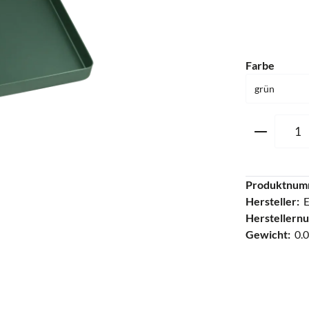
auswä
Farbe
Produkt 
Produktnum
Hersteller:
Herstellern
Gewicht:
0.