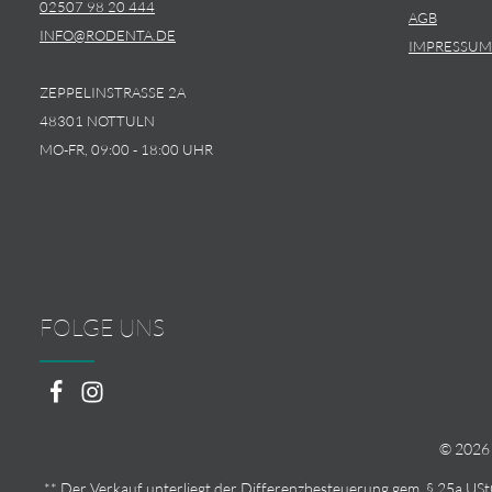
02507 98 20 444
AGB
INFO@RODENTA.DE
IMPRESSUM
ZEPPELINSTRASSE 2A
48301 NOTTULN
MO-FR, 09:00 - 18:00 UHR
FOLGE UNS
© 2026 
** Der Verkauf unterliegt der Differenzbesteuerung gem. § 25a U