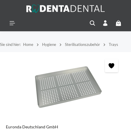
alt springen
Warenko
Sie sind hier:
Home
Hygiene
Sterilisationszubehör
Trays
Bildergalerie überspringen
Euronda Deutschland GmbH