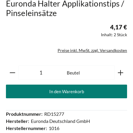
Euronda Halter Applikationstips /
Pinseleinsätze
4,17 €
Inhalt:
2 Stück
Preise inkl. MwSt. zzgl. Versandkosten
Produkt Anzahl: Gib den gewünschten Wert ein oder ben
Beutel
In den Warenkorb
Produktnummer:
RD15277
Hersteller:
Euronda Deutschland GmbH
Herstellernummer:
1016