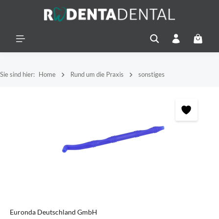
alt springen
Warenko
Sie sind hier:
Home
Rund um die Praxis
sonstiges
Bildergalerie überspringen
Euronda Deutschland GmbH