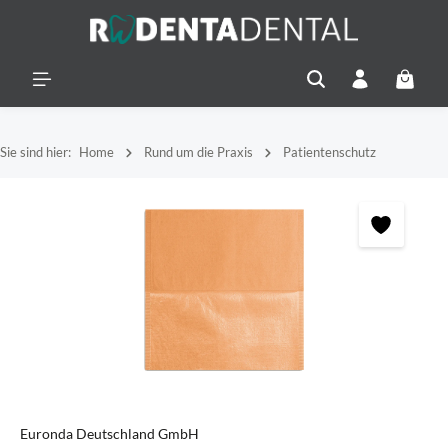
alt springen
Warenko
Sie sind hier:
Home
Rund um die Praxis
Patientenschutz
Bildergalerie überspringen
Euronda Deutschland GmbH