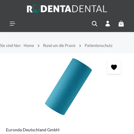
alt springen
Warenko
Sie sind hier:
Home
Rund um die Praxis
Patientenschutz
Bildergalerie überspringen
Euronda Deutschland GmbH