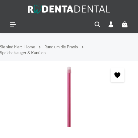
alt springen
Warenko
Sie sind hier:
Home
Rund um die Praxis
Speichelsauger & Kanülen
Bildergalerie überspringen