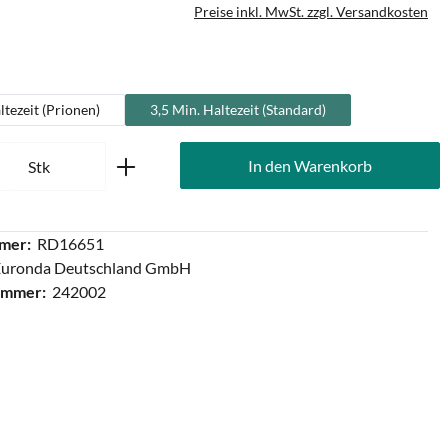
Preise inkl. MwSt. zzgl. Versandkosten
uswählen
ltezeit (Prionen)
3,5 Min. Haltezeit (Standard)
Anzahl: Gib den gewünschten Wert ein oder
In den Warenkorb
Stk
mer:
RD16651
Euronda Deutschland GmbH
ummer:
242002