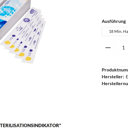
a
Ausführung
18 Min. Ha
Produkt 
Produktnum
Hersteller:
Herstellern
ERILISATIONSINDIKATOR"