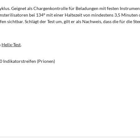
yklus. Geignet als Chargenkontrolle für Beladungen mit festen Instrument
einsterilisatoren bei 134° mit einer Haltezeit von mindestens 3,5 Minut
n sichtbar. Schlägt der Test um, gilt er als Nachweis, dass die für die
n
Helix-Test
.
0 Indikatorstreifen (Prionen)