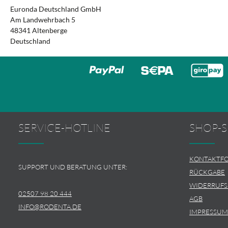
Euronda Deutschland GmbH
Am Landwehrbach 5
48341 Altenberge
Deutschland
SERVICE-HOTLINE
SHOP-S
KONTAKTF
SUPPORT UND BERATUNG UNTER:
RÜCKGABE
WIDERRUF
02507 98 20 444
AGB
INFO@RODENTA.DE
IMPRESSUM