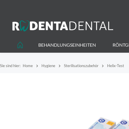
springen
Zur Hauptnavigation springen
BEHANDLUNGSEINHEITEN
RÖNTG
Sie sind hier:
Home
Hygiene
Sterilisationszubehör
Helix-Test
Bildergalerie überspringen