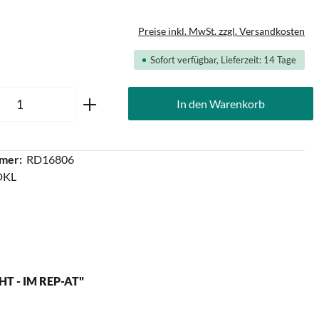
Preise inkl. MwSt. zzgl. Versandkosten
Sofort verfügbar, Lieferzeit: 14 Tage
Anzahl: Gib den gewünschten Wert ein oder
In den Warenkorb
mer:
RD16806
DKL
 - IM REP-AT"