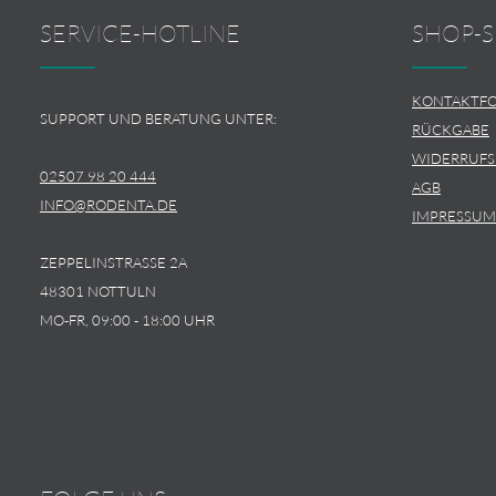
SERVICE-HOTLINE
SHOP-S
KONTAKTF
SUPPORT UND BERATUNG UNTER:
RÜCKGABE
WIDERRUF
02507 98 20 444
AGB
INFO@RODENTA.DE
IMPRESSUM
ZEPPELINSTRASSE 2A
48301 NOTTULN
MO-FR, 09:00 - 18:00 UHR