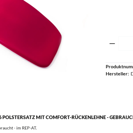
Produkt 
Produktnum
Hersteller:
6 POLSTERSATZ MIT COMFORT-RÜCKENLEHNE - GEBRAUCHT
braucht - im REP-AT.