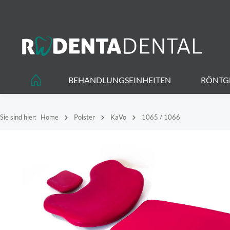
springen
Zur Hauptnavigation springen
BEHANDLUNGSEINHEITEN
RÖNTG
Sie sind hier:
Home
Polster
KaVo
1065 / 1066
Bildergalerie überspringen