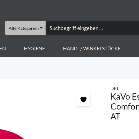
Alle Kategorien
EN
HYGIENE
HAND- / WINKELSTÜCKE
DKL
KaVo Es
Comfort
AT