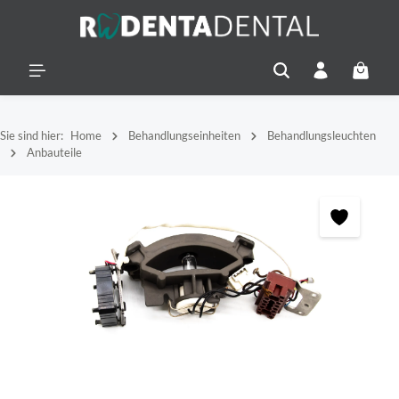
alt springen
Warenko
Sie sind hier:
Home
Behandlungseinheiten
Behandlungsleuchten
Anbauteile
Bildergalerie überspringen