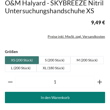
O&M Halyard - SKYBREEZE Nitril
Untersuchungshandschuhe XS
9,49 €
Preise inkl. MwSt. zzgl. Versandkosten
auswählen
Größen
XS (200 Stück)
S (200 Stück)
M (200 Stück)
L (200 Stück)
XL (180 Stück)
Produkt Anzahl: Gib den gewünschten Wert ein oder ben
In den Warenkorb