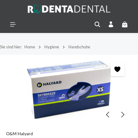
alt springen
Warenko
Sie sind hier:
Home
Hygiene
Handschuhe
Bildergalerie überspringen
O&M Halyard