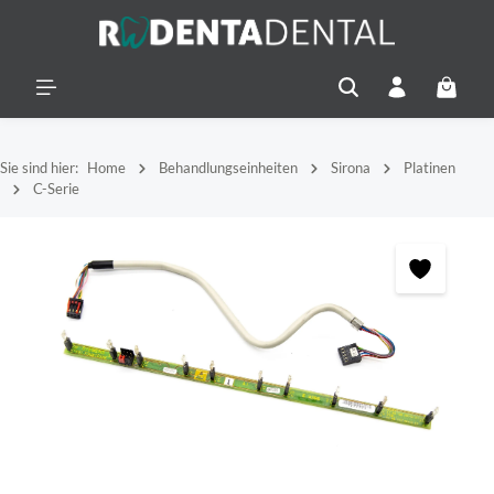
alt springen
Warenko
Sie sind hier:
Home
Behandlungseinheiten
Sirona
Platinen
C-Serie
Bildergalerie überspringen