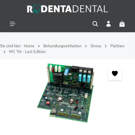
alt springen
Warenko
Sie sind hier:
Home
Behandlungseinheiten
Sirona
Platinen
M1 '96 - Last Edition
Bildergalerie überspringen