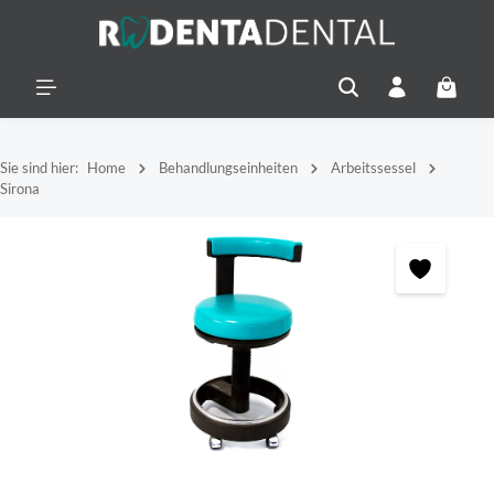
alt springen
Warenko
Sie sind hier:
Home
Behandlungseinheiten
Arbeitssessel
Sirona
Bildergalerie überspringen