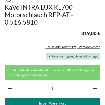
KaVo
KaVo INTRA LUX KL700
Motorschlauch REP-AT -
0.516.5810
319,00 €
Preise inkl. MwSt. zzgl. Versandkosten
Sofort verfügbar, Lieferzeit: 2 Tage
REP-AT = Ihr defektes Altteil muss innerhalb von 14 Tagen an
uns zurückgesendet werden.
Produkt Anzahl: Gib den gewünschten Wert ein oder ben
In den Warenkorb