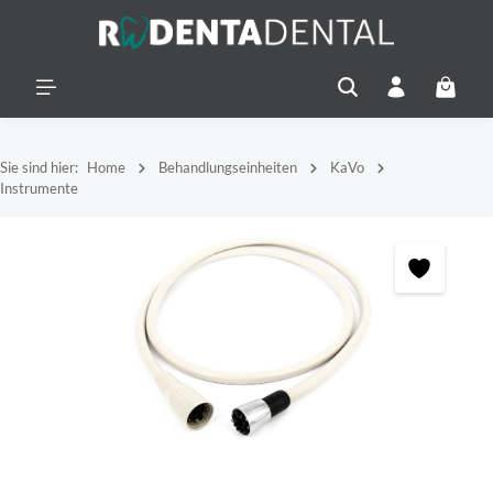
alt springen
Warenko
Sie sind hier:
Home
Behandlungseinheiten
KaVo
Instrumente
Bildergalerie überspringen