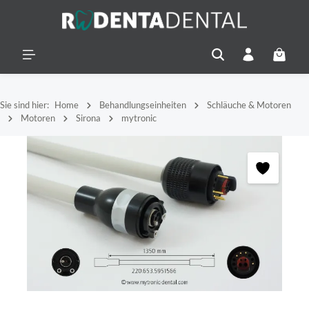
alt springen
Warenko
Sie sind hier:
Home
Behandlungseinheiten
Schläuche & Motoren
Motoren
Sirona
mytronic
Bildergalerie überspringen