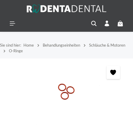
alt springen
Warenko
Sie sind hier:
Home
Behandlungseinheiten
Schläuche & Motoren
O-Ringe
Bildergalerie überspringen