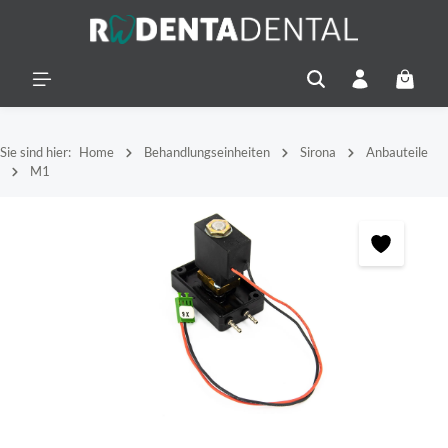
alt springen
Warenko
Sie sind hier:
Home
Behandlungseinheiten
Sirona
Anbauteile
M1
Bildergalerie überspringen