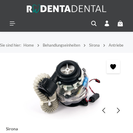
alt springen
Warenko
Sie sind hier:
Home
Behandlungseinheiten
Sirona
Antriebe
Bildergalerie überspringen
Sirona