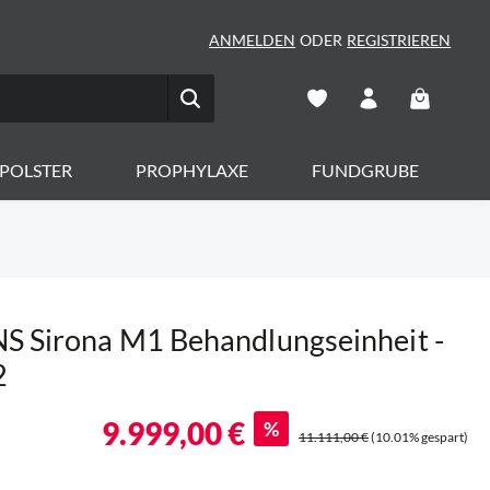
ANMELDEN
ODER
REGISTRIEREN
Warenkorb 
POLSTER
PROPHYLAXE
FUNDGRUBE
 Sirona M1 Behandlungseinheit -
2
9.999,00 €
%
11.111,00 €
(10.01% gespart)