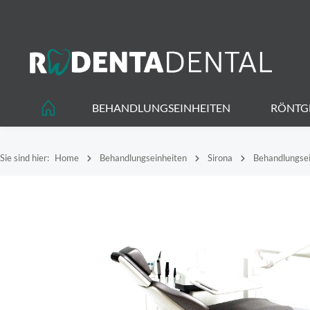
springen
Zur Hauptnavigation springen
BEHANDLUNGSEINHEITEN
RÖNTG
Sie sind hier:
Home
Behandlungseinheiten
Sirona
Behandlungsei
Bildergalerie überspringen