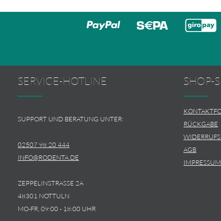
SERVICE-HOTLINE
SHOP-S
KONTAKTF
SUPPORT UND BERATUNG UNTER:
RÜCKGABE
WIDERRUF
02507 98 20 444
AGB
INFO@RODENTA.DE
IMPRESSUM
ZEPPELINSTRASSE 2A
48301 NOTTULN
MO-FR, 09:00 - 18:00 UHR