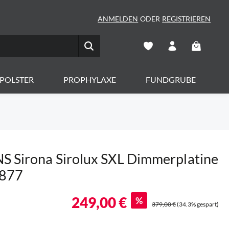
ANMELDEN
ODER
REGISTRIEREN
Warenkorb 
POLSTER
PROPHYLAXE
FUNDGRUBE
 Sirona Sirolux SXL Dimmerplatine
 877
249,00 €
%
379,00 €
(34.3% gespart)