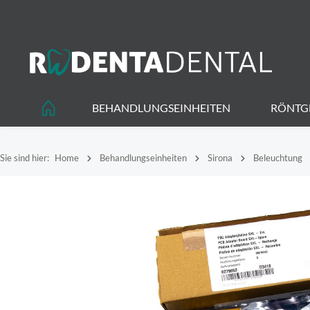
springen
Zur Hauptnavigation springen
BEHANDLUNGSEINHEITEN
RÖNTG
Sie sind hier:
Home
Behandlungseinheiten
Sirona
Beleuchtung
Bildergalerie überspringen