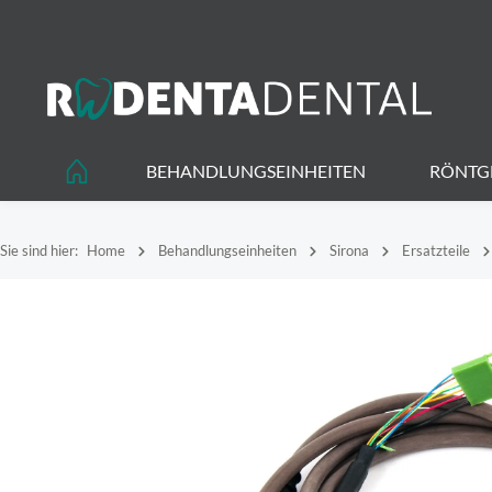
springen
Zur Hauptnavigation springen
BEHANDLUNGSEINHEITEN
RÖNTG
Sie sind hier:
Home
Behandlungseinheiten
Sirona
Ersatzteile
Bildergalerie überspringen