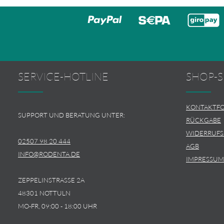
SERVICE-HOTLINE
SHOP-S
KONTAKTF
SUPPORT UND BERATUNG UNTER:
RÜCKGABE
WIDERRUF
02507 98 20 444
AGB
INFO@RODENTA.DE
IMPRESSUM
ZEPPELINSTRASSE 2A
48301 NOTTULN
MO-FR, 09:00 - 18:00 UHR