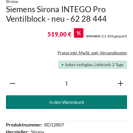
Sirona
Siemens Sirona INTEGO Pro
Ventilblock - neu - 62 28 444
%
519,00 €
599,00 €
(13.36% gespart)
Preise inkl. MwSt. zzgl. Versandkosten
Sofort verfügbar, Lieferzeit: 2 Tage
Produkt Anzahl: Gib den gewünschten Wert ein oder ben
In den Warenkorb
Produktnummer:
RD12807
Hersteller:
Sirona