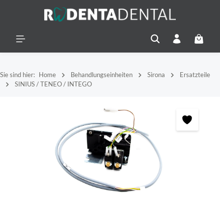
alt springen
Warenko
Sie sind hier:
Home
Behandlungseinheiten
Sirona
Ersatzteile
SINIUS / TENEO / INTEGO
Bildergalerie überspringen