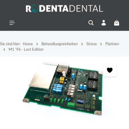
alt springen
Warenko
Sie sind hier:
Home
Behandlungseinheiten
Sirona
Platinen
M1 '96 - Last Edition
Bildergalerie überspringen