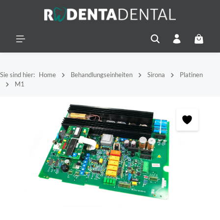
alt springen
Warenko
Sie sind hier:
Home
Behandlungseinheiten
Sirona
Platinen
M1
Bildergalerie überspringen