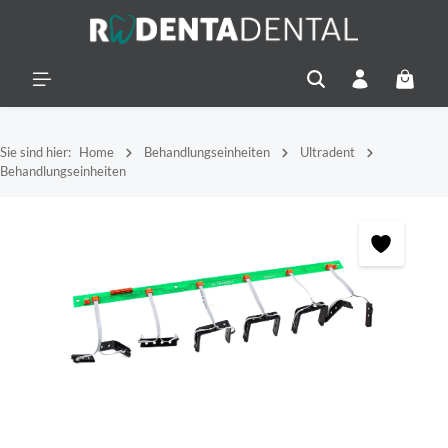
alt springen
Warenko
Sie sind hier:
Home
Behandlungseinheiten
Ultradent
Behandlungseinheiten
Bildergalerie überspringen