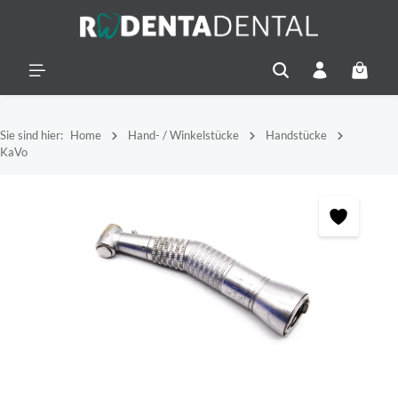
alt springen
Warenko
Sie sind hier:
Home
Hand- / Winkelstücke
Handstücke
KaVo
Bildergalerie überspringen