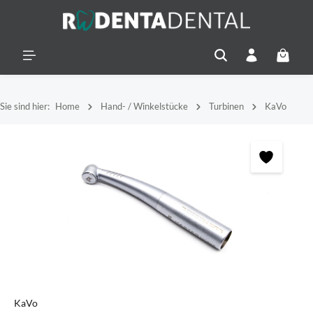
alt springen
Warenko
Sie sind hier:
Home
Hand- / Winkelstücke
Turbinen
KaVo
Bildergalerie überspringen
KaVo