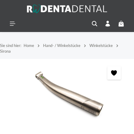
alt springen
Warenko
Sie sind hier:
Home
Hand- / Winkelstücke
Winkelstücke
Sirona
Bildergalerie überspringen