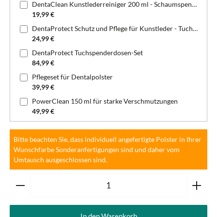
DentaClean Kunstlederreiniger 200 ml - Schaumspenderflasche
19,99 €
DentaProtect Schutz und Pflege für Kunstleder - Tuchspenderdose
24,99 €
DentaProtect Tuchspenderdosen-Set
84,99 €
Pflegeset für Dentalpolster
39,99 €
PowerClean 150 ml für starke Verschmutzungen
49,99 €
Bitte beachten Sie, dass individuell angefertigte Polster in Ihrer
Wunschfarbe Sonderanfertigungen sind und daher vom
Umtausch ausgeschlossen sind.
Produkt Anzahl: Gib den gewünschten Wert ein oder ben
In den Warenkorb