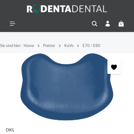
alt springen
Warenko
Sie sind hier:
Home
Polster
KaVo
E70 / E80
Bildergalerie überspringen
DKL