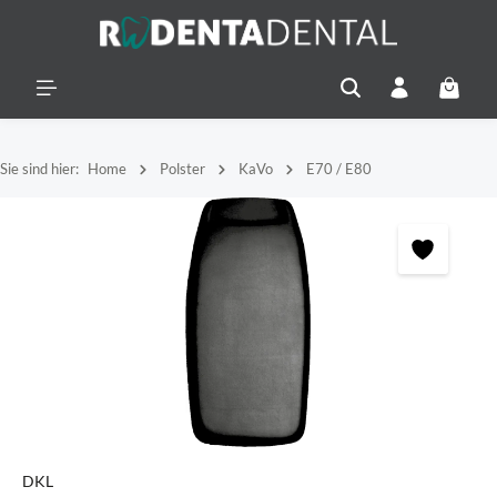
alt springen
Warenko
Sie sind hier:
Home
Polster
KaVo
E70 / E80
Bildergalerie überspringen
DKL