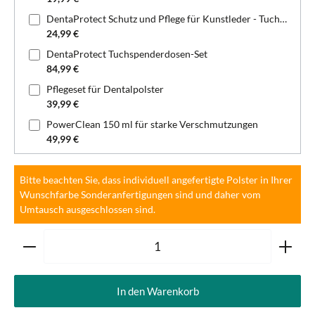
DentaProtect Schutz und Pflege für Kunstleder - Tuchspenderdose
24,99 €
DentaProtect Tuchspenderdosen-Set
84,99 €
Pflegeset für Dentalpolster
39,99 €
PowerClean 150 ml für starke Verschmutzungen
49,99 €
Bitte beachten Sie, dass individuell angefertigte Polster in Ihrer
Wunschfarbe Sonderanfertigungen sind und daher vom
Umtausch ausgeschlossen sind.
Produkt Anzahl: Gib den gewünschten Wert ein oder ben
In den Warenkorb