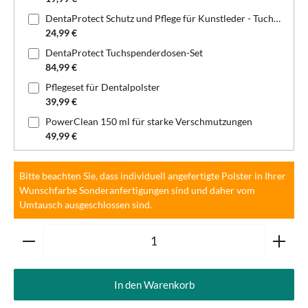
DentaProtect Schutz und Pflege für Kunstleder - Tuchspenderdose
24,99 €
DentaProtect Tuchspenderdosen-Set
84,99 €
Pflegeset für Dentalpolster
39,99 €
PowerClean 150 ml für starke Verschmutzungen
49,99 €
Bitte beachten Sie, dass individuell angefertigte Polster in Ihrer
Wunschfarbe Sonderanfertigungen sind und daher vom
Umtausch ausgeschlossen sind.
Produkt Anzahl: Gib den gewünschten Wert ein oder ben
In den Warenkorb