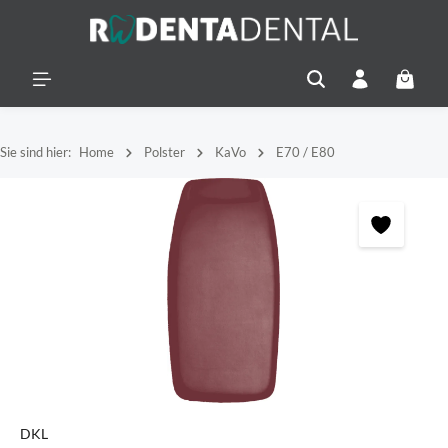
alt springen
Warenko
Sie sind hier:
Home
Polster
KaVo
E70 / E80
Bildergalerie überspringen
DKL