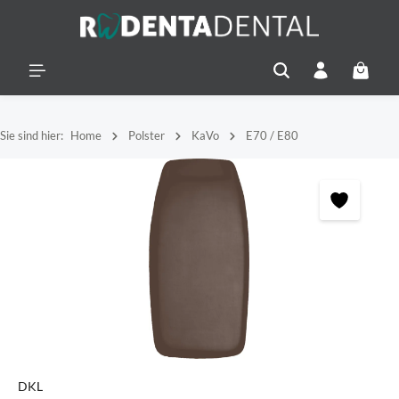
alt springen
Warenko
Sie sind hier:
Home
Polster
KaVo
E70 / E80
Bildergalerie überspringen
DKL