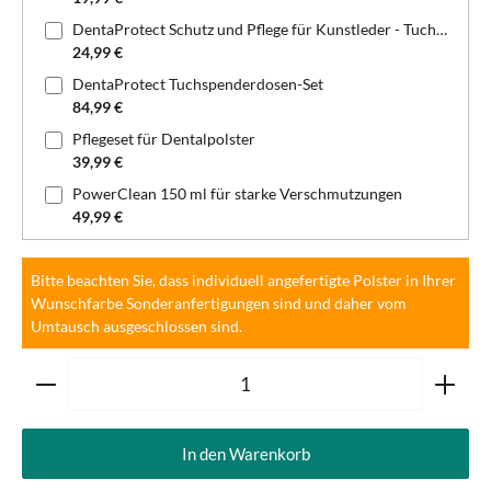
DentaProtect Schutz und Pflege für Kunstleder - Tuchspenderdose
24,99 €
DentaProtect Tuchspenderdosen-Set
84,99 €
Pflegeset für Dentalpolster
39,99 €
PowerClean 150 ml für starke Verschmutzungen
49,99 €
Bitte beachten Sie, dass individuell angefertigte Polster in Ihrer
Wunschfarbe Sonderanfertigungen sind und daher vom
Umtausch ausgeschlossen sind.
Produkt Anzahl: Gib den gewünschten Wert ein oder ben
In den Warenkorb