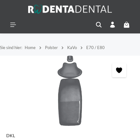
alt springen
Warenko
Sie sind hier:
Home
Polster
KaVo
E70 / E80
Bildergalerie überspringen
DKL