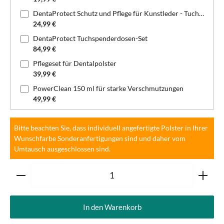
DentaProtect Schutz und Pflege für Kunstleder - Tuchspenderdose
24,99 €
DentaProtect Tuchspenderdosen-Set
84,99 €
Pflegeset für Dentalpolster
39,99 €
PowerClean 150 ml für starke Verschmutzungen
49,99 €
Bitte beachten Sie, dass individuell angefertigte Polster in Ihrer
Wunschfarbe Sonderanfertigungen sind und daher vom
Umtausch ausgeschlossen sind.
Produkt Anzahl: Gib den gewünschten Wert ein oder ben
In den Warenkorb