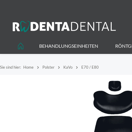
springen
Zur Hauptnavigation springen
BEHANDLUNGSEINHEITEN
RÖNTG
Sie sind hier:
Home
Polster
KaVo
E70 / E80
Bildergalerie überspringen