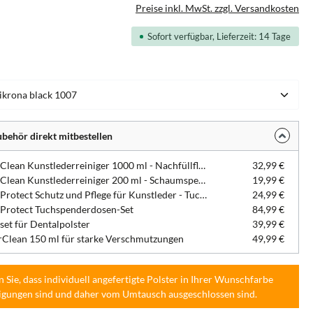
Preise inkl. MwSt. zzgl. Versandkosten
Sofort verfügbar, Lieferzeit: 14 Tage
hlen
behör direkt mitbestellen
DentaClean Kunstlederreiniger 1000 ml - Nachfüllflasche
32,99 €
DentaClean Kunstlederreiniger 200 ml - Schaumspenderflasche
19,99 €
DentaProtect Schutz und Pflege für Kunstleder - Tuchspenderdose
24,99 €
Protect Tuchspenderdosen-Set
84,99 €
set für Dentalpolster
39,99 €
Clean 150 ml für starke Verschmutzungen
49,99 €
n Sie, dass individuell angefertigte Polster in Ihrer Wunschfarbe
igungen sind und daher vom Umtausch ausgeschlossen sind.