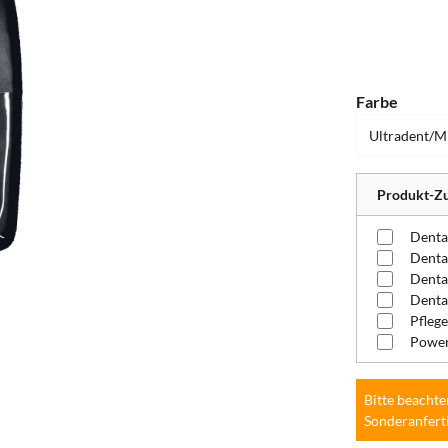
auswä
Farbe
Produkt-Zu
Denta
Pflege
Power
Bitte beachte
Sonderanfert