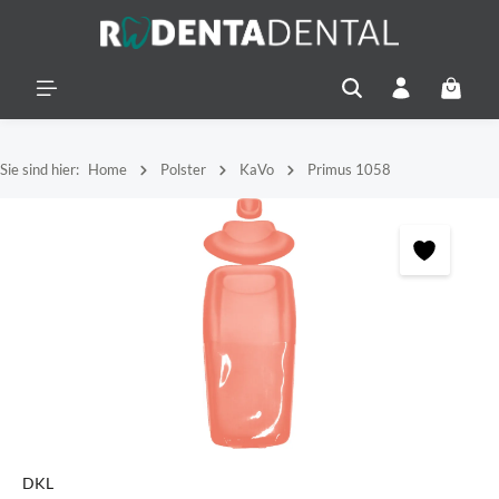
alt springen
Warenko
Sie sind hier:
Home
Polster
KaVo
Primus 1058
Bildergalerie überspringen
DKL