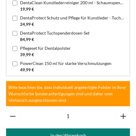
DentaClean Kunstlederreiniger 200 ml - Schaumspenderflasche
19,99 €
DentaProtect Schutz und Pflege für Kunstleder - Tuchspenderdose
24,99 €
DentaProtect Tuchspenderdosen-Set
84,99 €
Pflegeset für Dentalpolster
39,99 €
PowerClean 150 ml für starke Verschmutzungen
49,99 €
Bitte beachten Sie, dass individuell angefertigte Polster in Ihrer
Wunschfarbe Sonderanfertigungen sind und daher vom
Umtausch ausgeschlossen sind.
Produkt Anzahl: Gib den gewünschten Wert ein oder ben
In den Warenkorb