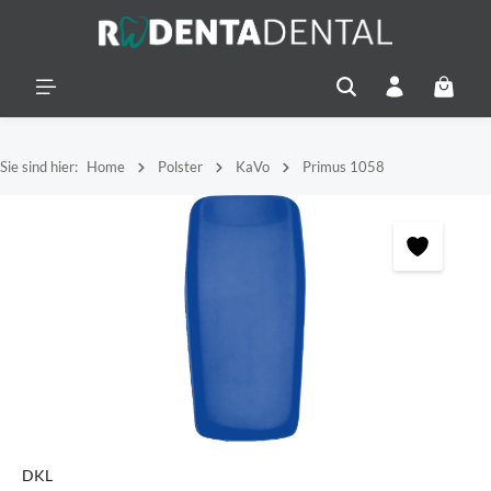
alt springen
Warenko
Sie sind hier:
Home
Polster
KaVo
Primus 1058
Bildergalerie überspringen
DKL