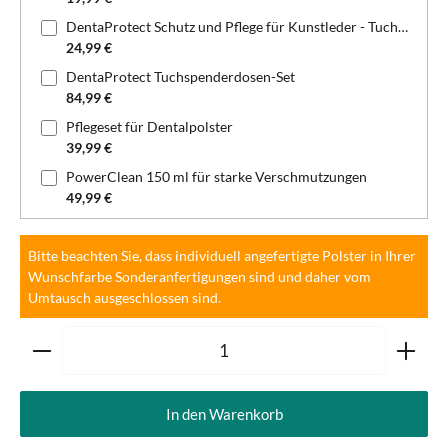
DentaProtect Schutz und Pflege für Kunstleder - Tuchspenderdose
24,99 €
DentaProtect Tuchspenderdosen-Set
84,99 €
Pflegeset für Dentalpolster
39,99 €
PowerClean 150 ml für starke Verschmutzungen
49,99 €
Bitte beachten Sie, dass individuell angefertigte Polster in Ihrer
Wunschfarbe Sonderanfertigungen sind und daher vom
Umtausch ausgeschlossen sind.
Produkt Anzahl: Gib den gewünschten Wert ein oder ben
In den Warenkorb