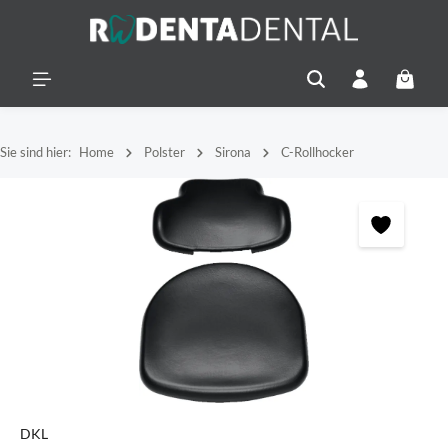
alt springen
Warenko
Sie sind hier:
Home
Polster
Sirona
C-Rollhocker
Bildergalerie überspringen
DKL