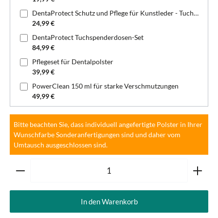
DentaProtect Schutz und Pflege für Kunstleder - Tuchspenderdose
24,99 €
DentaProtect Tuchspenderdosen-Set
84,99 €
Pflegeset für Dentalpolster
39,99 €
PowerClean 150 ml für starke Verschmutzungen
49,99 €
Bitte beachten Sie, dass individuell angefertigte Polster in Ihrer
Wunschfarbe Sonderanfertigungen sind und daher vom
Umtausch ausgeschlossen sind.
Produkt Anzahl: Gib den gewünschten Wert ein oder ben
In den Warenkorb