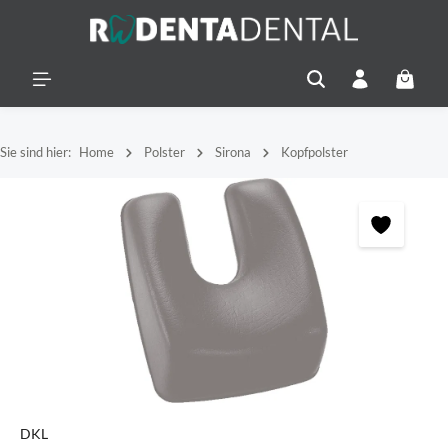
alt springen
Warenko
Sie sind hier:
Home
Polster
Sirona
Kopfpolster
Bildergalerie überspringen
DKL